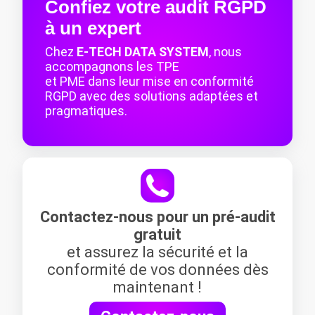
Confiez votre audit RGPD
à un expert
Chez
E-TECH DATA SYSTEM
, nous
accompagnons les TPE
et PME dans leur mise en conformité
RGPD avec des solutions adaptées et
pragmatiques.
Contactez-nous pour un pré-audit
gratuit
et assurez la sécurité et la
conformité de vos données dès
maintenant !