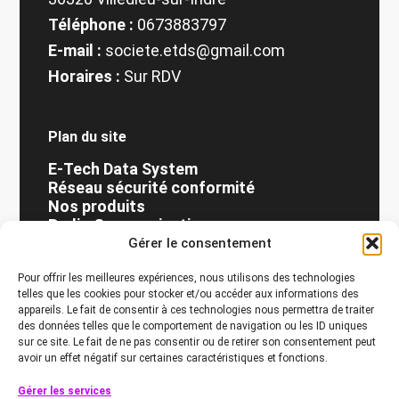
Téléphone :
0673883797
E-mail :
societe.etds@gmail.com
Horaires :
Sur RDV
Plan du site
E-Tech Data System
Réseau sécurité conformité
Nos produits
Radio Communication
Actualités
Gérer le consentement
Contact
Pour offrir les meilleures expériences, nous utilisons des technologies
Mentions légales
telles que les cookies pour stocker et/ou accéder aux informations des
Politique de confidentialité
appareils. Le fait de consentir à ces technologies nous permettra de traiter
des données telles que le comportement de navigation ou les ID uniques
sur ce site. Le fait de ne pas consentir ou de retirer son consentement peut
avoir un effet négatif sur certaines caractéristiques et fonctions.
©E-Tech Data System - Tous droits
réservés - 2026
Gérer les services