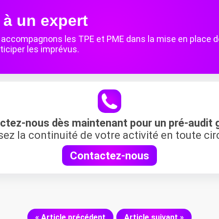
 à un expert
s accompagnons les TPE et PME dans la mise en place de 
ticiper les imprévus.
ctez-nous dès maintenant pour un pré-audit g
sez la continuité de votre activité en toute ci
Contactez-nous
« Article précédent
Article suivant »