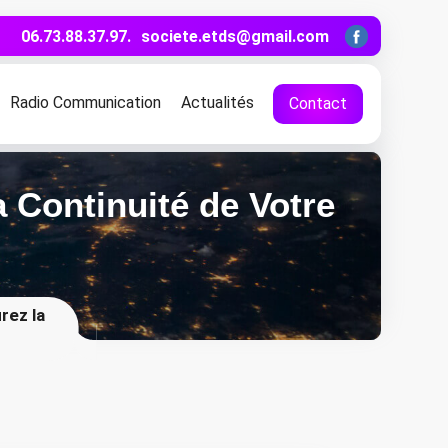
06.73.88.37.97.
societe.etds@gmail.com
Radio Communication
Actualités
Contact
a Continuité de Votre
rez la