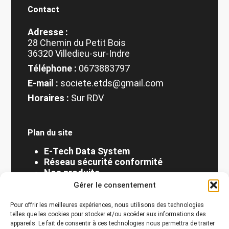
Contact
Adresse :
28 Chemin du Petit Bois
36320 Villedieu-sur-Indre
Téléphone :
0673883797
E-mail :
societe.etds@gmail.com
Horaires :
Sur RDV
Plan du site
E-Tech Data System
Réseau sécurité conformité
Nos produits
Radio Communication
Gérer le consentement
Actualités
Contact
Pour offrir les meilleures expériences, nous utilisons des technologies
Mentions légales
telles que les cookies pour stocker et/ou accéder aux informations des
appareils. Le fait de consentir à ces technologies nous permettra de traiter
Politique de confidentialité